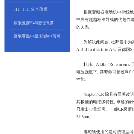
FH、FHF复合薄膜
根据变频器电动机中导线绝缘损坏机理
中具有超越标准导线的优越性能
聚酰亚胺F46烧结薄膜
的关系。
聚酰亚胺电晕/抗静电薄膜
为解决此问题, 杜邦着手为高性
A B B In d us tr ie A G
杜邦、A BB 与Si e m en s 
电压强度下, 其寿命可超过l0 0 
性能。
“kapton“CR 除具有显著
其极佳的电绝缘特性, 卓越的耐化
只发出少量烟雾。一般CR级薄膜厚度分为
37.5um。
电磁线使用的是可烧结型薄膜。如使用2