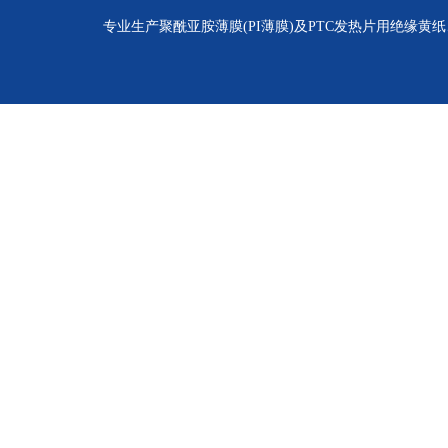
专业生产聚酰亚胺薄膜(PI薄膜)及PTC发热片用绝缘黄纸、聚酰亚胺