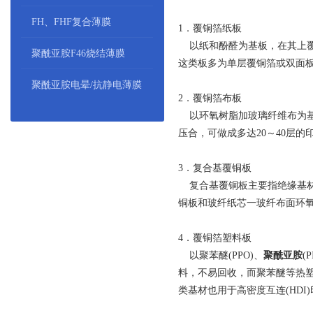
FH、FHF复合薄膜
1．覆铜箔纸板
以纸和酚醛为基板，在其上覆
聚酰亚胺F46烧结薄膜
这类板多为单层覆铜箔或双面
聚酰亚胺电晕/抗静电薄膜
2．覆铜箔布板
以环氧树脂加玻璃纤维布为基
压合，可做成多达20～40层
3．复合基覆铜板
复合基覆铜板主要指绝缘基材
铜板和玻纤纸芯一玻纤布面环
4．覆铜箔塑料板
以聚苯醚(PPO)、
聚酰亚胺
(
料，不易回收，而聚苯醚等热
类基材也用于高密度互连(HDI