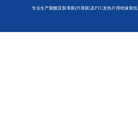
专业生产聚酰亚胺薄膜(PI薄膜)及PTC发热片用绝缘黄纸、聚酰亚胺