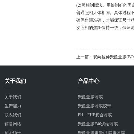
(2)照相制版法。用绘制好的
普通照相大体相同。具体过程
确保焦距准确，才能保证尺寸
次照相的焦距保持一致，保证
上一篇：双向拉伸聚酰亚胺(BO
关于我们
产品中心
关于我们
聚酰亚胺薄膜
生产能力
聚酰亚胺薄膜胶带
联系我们
FH、FHF复合薄膜
销售网络
聚酰亚胺F46烧结薄膜
招贤纳士
聚酰亚胺电晕/抗静电薄膜